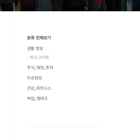
분류 전체보기
생활 정보
패션_아이템
주식_재정_투자
이슈정보
건강_피트니스
부업_재태크