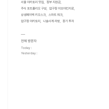
서울 야키토리 맛집
정부 지원금
주식 포트폴리오 구성
압구정 이모야킨지로
상생페이백 키오스크
스마트 워크
압구정 야키토리
나솔사계 라방
장기 투자
전체 방문자
Today :
Yesterday :