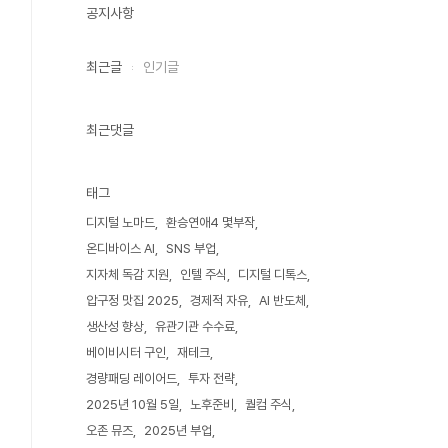
공지사항
최근글
인기글
최근댓글
태그
디지털 노마드
환승연애4 몇부작
온디바이스 AI
SNS 부업
지자체 독감 지원
인텔 주식
디지털 디톡스
압구정 맛집 2025
경제적 자유
AI 반도체
생산성 향상
유관기관 수수료
베이비시터 구인
재테크
경량패딩 레이어드
투자 전략
2025년 10월 5일
노후준비
퀄컴 주식
오존 뮤즈
2025년 부업