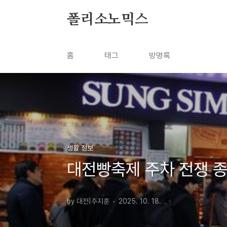
본문 바로가기
폴리소노믹스
홈
태그
방명록
생활 정보
대전빵축제 주차 전쟁 종결
by 대전|주지훈
2025. 10. 18.